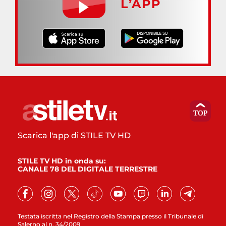
L’APP
Scarica l'app di STILE TV HD
STILE TV HD in onda su:
CANALE 78 DEL DIGITALE TERRESTRE
Testata iscritta nel Registro della Stampa presso il Tribunale di
Salerno al n. 34/2009