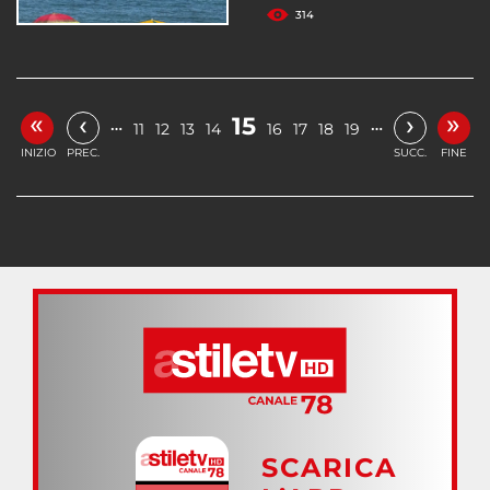
314
«
»
‹
›
15
…
…
11
12
13
14
16
17
18
19
INIZIO
PREC.
SUCC.
FINE
SCARICA