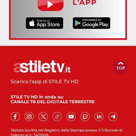
L’APP
Scarica l'app di STILE TV HD
STILE TV HD in onda su:
CANALE 78 DEL DIGITALE TERRESTRE
Testata iscritta nel Registro della Stampa presso il Tribunale di
Salerno al n. 34/2009