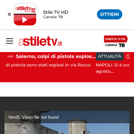
Stile TV HD
OTTIENI
Canale 78
Salerno, colpi di pistola esplosi a Pastena: paura tra i residenti
ATTUALITÀ
15:42
stati esplosi in via Rocco
NAPOLI. Si è svolto nel pomeriggio 
agosto,...
html5: Video file not found