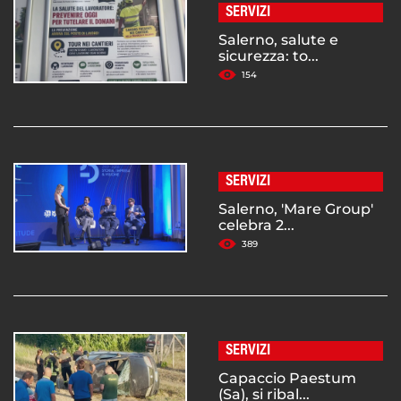
SERVIZI
Salerno, salute e
sicurezza: to...
154
SERVIZI
Salerno, 'Mare Group'
celebra 2...
389
SERVIZI
Capaccio Paestum
(Sa), si ribal...