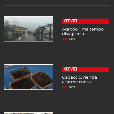
SERVIZI
Agropoli, maltempo:
disagi ed a...
4427
SERVIZI
Capaccio, rientra
allarme consu...
3603