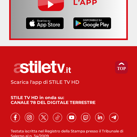
L’APP
Scarica l'app di STILE TV HD
STILE TV HD in onda su:
CANALE 78 DEL DIGITALE TERRESTRE
Testata iscritta nel Registro della Stampa presso il Tribunale di
Salerno al n. 34/2009