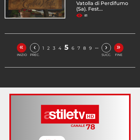
Vatolla di Perdifumo
(Sa). Fest...
81
«
»
‹
›
5
…
1
2
3
4
6
7
8
9
INIZIO
PREC.
SUCC.
FINE