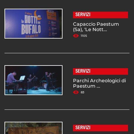
SERVIZI
Capaccio Paestum
(Sa), 'Le Nott...
1105
SERVIZI
Parchi Archeologici di
Paestum ...
83
SERVIZI