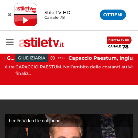
Stile TV HD
OTTIENI
Canale 78
Capaccio Paestum, istituita la Guardia Medica Turistica presso il Psaut di Piazza Santini
Capaccio Paestum, ingiurie alla Polizia Municipale sui social: indagato un cittadino
GIUDIZIARIA
12:25
 tra
CAPACCIO PAESTUM. Nell’ambito delle costanti attività
finaliz...
html5: Video file not found