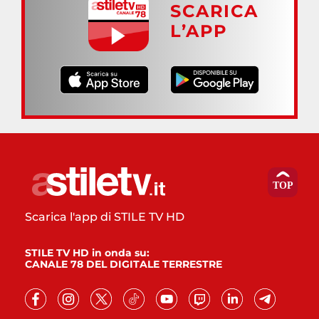
SCARICA
L’APP
Scarica l'app di STILE TV HD
STILE TV HD in onda su:
CANALE 78 DEL DIGITALE TERRESTRE