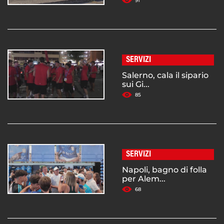
91
SERVIZI
Salerno, cala il sipario
sui Gi...
85
SERVIZI
Napoli, bagno di folla
per Alem...
68