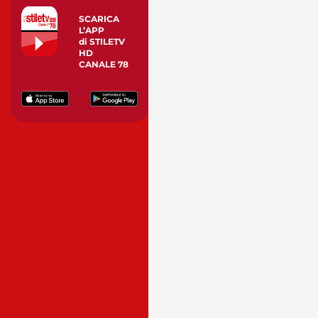
SCARICA
L’APP
di STILETV
HD
CANALE 78