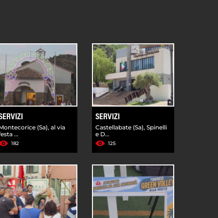
SERVIZI
SERVIZI
Montecorice (Sa), al via
Castellabate (Sa), Spinelli
festa ...
e D...
182
125