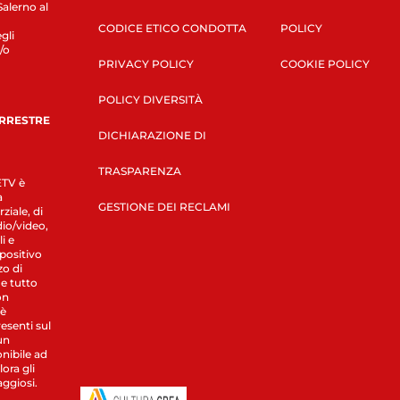
Salerno al
CODICE ETICO CONDOTTA
POLICY
gli
/o
PRIVACY POLICY
COOKIE POLICY
POLICY DIVERSITÀ
ERRESTRE
DICHIARAZIONE DI
TRASPARENZA
LETV è
a
GESTIONE DEI RECLAMI
ziale, di
dio/video,
i e
spositivo
zo di
 e tutto
on
 è
esenti sul
un
nibile ad
ora gli
aggiosi.