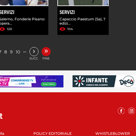
SERVIZI
SERVIZI
Salerno, Fonderie Pisano:
Capaccio Paestum (Sa), 1'
opera...
edizi...
120
104
»
›
…
7
8
9
10
SUCC.
FINE
lla
POLICY EDITORIALE
WHISTLEBLOWER