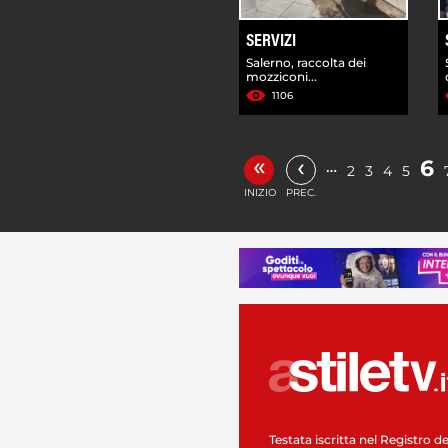
SERVIZI
Salerno, raccolta dei
mozziconi...
1106
«
‹
6
…
2
3
4
5
INIZIO
PREC.
Testata iscritta nel Registro de