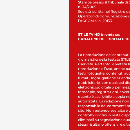
Stampa presso il Tribunale di 
n. 34/2009
Società iscritta nel Registro de
Operatori di Comunicazione c
l’AGCOM al n. 20133
STILE TV HD in onda su:
CANALE 78 DEL DIGITALE T
La riproduzione dei contenuti
giornalistici della testata STI
riservata. Pertanto, è vietata l
riproduzione e l’uso, anche par
testi, fotografie, contenuti au
filmati, loghi, grafiche aziendal
pubblicitarie, con qualsiasi di
elettronico/digitale o per mez
fotocopie, registrazioni, cover
quanto è ascrivibile a copia n
autorizzata. La redazione non
responsabile dei commenti pr
sito. Non potendo esercitare 
controllo continuo resta dispo
eliminarli su segnalazione qual
stessi risultano offensivi e oltr