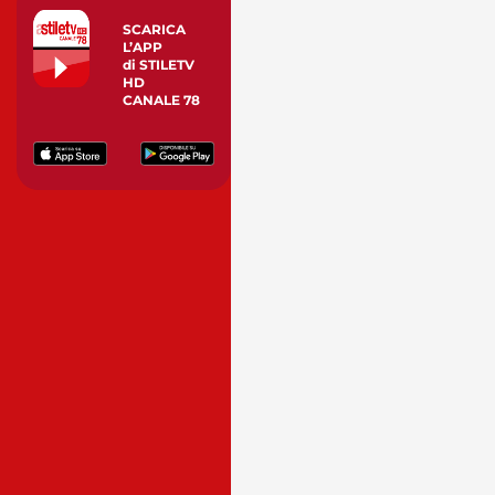
SCARICA
L’APP
di STILETV
HD
CANALE 78