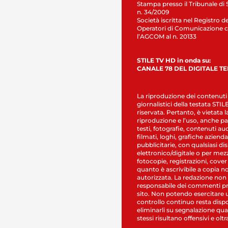
Stampa presso il Tribunale di 
n. 34/2009
Società iscritta nel Registro de
Operatori di Comunicazione c
l’AGCOM al n. 20133
STILE TV HD in onda su:
CANALE 78 DEL DIGITALE T
La riproduzione dei contenuti
giornalistici della testata STI
riservata. Pertanto, è vietata l
riproduzione e l’uso, anche par
testi, fotografie, contenuti au
filmati, loghi, grafiche aziendal
pubblicitarie, con qualsiasi di
elettronico/digitale o per mez
fotocopie, registrazioni, cover
quanto è ascrivibile a copia n
autorizzata. La redazione non
responsabile dei commenti pr
sito. Non potendo esercitare 
controllo continuo resta dispo
eliminarli su segnalazione qual
stessi risultano offensivi e oltr