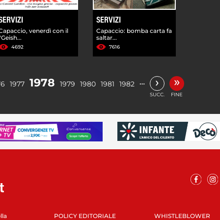
SERVIZI
SERVIZI
Capaccio, venerdì con il
Capaccio: bomba carta fa
"Geish...
saltar...
4692
7616
»
›
1978
…
76
1977
1979
1980
1981
1982
SUCC.
FINE
lla
POLICY EDITORIALE
WHISTLEBLOWER