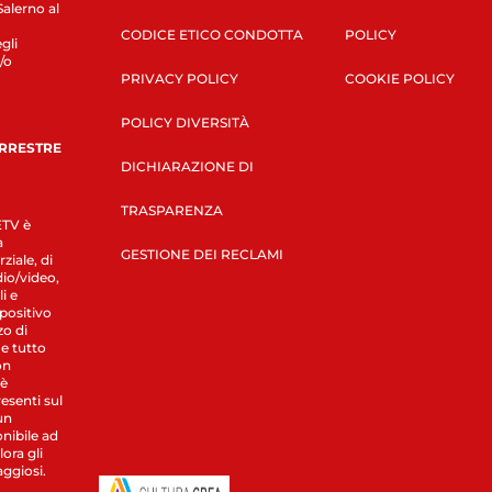
Salerno al
CODICE ETICO CONDOTTA
POLICY
gli
/o
PRIVACY POLICY
COOKIE POLICY
POLICY DIVERSITÀ
ERRESTRE
DICHIARAZIONE DI
TRASPARENZA
LETV è
a
GESTIONE DEI RECLAMI
ziale, di
dio/video,
i e
spositivo
zo di
 e tutto
on
 è
esenti sul
un
nibile ad
ora gli
aggiosi.