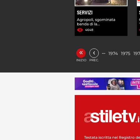
SERVIZI
Agropoli, sgominata
banda di la...
4648
«
‹
…
1974
1975
19
INIZIO
PREC.
Testata iscritta nel Registro de