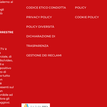
Salerno al
CODICE ETICO CONDOTTA
POLICY
gli
/o
PRIVACY POLICY
COOKIE POLICY
POLICY DIVERSITÀ
ERRESTRE
DICHIARAZIONE DI
TRASPARENZA
LETV è
a
GESTIONE DEI RECLAMI
ziale, di
dio/video,
i e
spositivo
zo di
 e tutto
on
 è
esenti sul
un
nibile ad
ora gli
aggiosi.