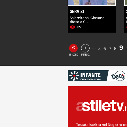
SERVIZI
Salernitana, Giovane
tifoso a C...
122
«
‹
9
…
5
6
7
8
INIZIO
PREC.
Testata iscritta nel Registro de