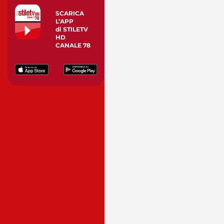
SCARICA
L’APP
di STILETV
HD
CANALE 78