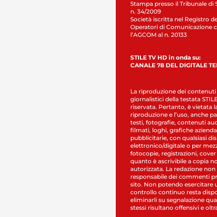
Stampa presso il Tribunale di 
n. 34/2009
Società iscritta nel Registro de
Operatori di Comunicazione c
l’AGCOM al n. 20133
STILE TV HD in onda su:
CANALE 78 DEL DIGITALE T
La riproduzione dei contenuti
giornalistici della testata STI
riservata. Pertanto, è vietata l
riproduzione e l’uso, anche par
testi, fotografie, contenuti au
filmati, loghi, grafiche aziendal
pubblicitarie, con qualsiasi di
elettronico/digitale o per mez
fotocopie, registrazioni, cover
quanto è ascrivibile a copia n
autorizzata. La redazione non
responsabile dei commenti pr
sito. Non potendo esercitare 
controllo continuo resta dispo
eliminarli su segnalazione qual
stessi risultano offensivi e oltr