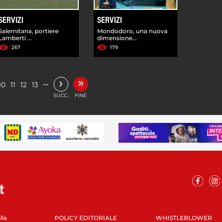
SERVIZI
SERVIZI
Salernitana, portiere
Mondodoro, una nuova
Lamberti ...
dimensione...
267
179
»
›
…
10
11
12
13
SUCC.
FINE
lla
POLICY EDITORIALE
WHISTLEBLOWER