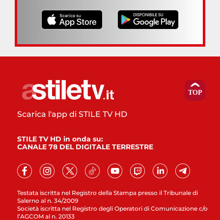
Scarica l'app di STILE TV HD
STILE TV HD in onda su:
CANALE 78 DEL DIGITALE TERRESTRE
Testata iscritta nel Registro della Stampa presso il Tribunale di
Salerno al n. 34/2009
Società iscritta nel Registro degli Operatori di Comunicazione c/o
l’AGCOM al n. 20133