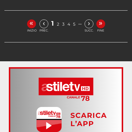
«
»
‹
›
1
…
2
3
4
5
INIZIO
PREC.
SUCC.
FINE
SCARICA
L’APP