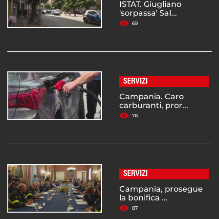
ISTAT. Giugliano
'sorpassa' Sal...
69
SERVIZI
Campania. Caro
carburanti, pror...
76
SERVIZI
Campania, prosegue
la bonifica ...
87