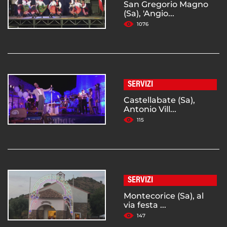
San Gregorio Magno
(Sa), 'Angio...
1076
SERVIZI
Castellabate (Sa),
Antonio Vill...
115
SERVIZI
Montecorice (Sa), al
via festa ...
147