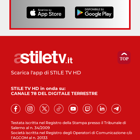
Scarica l'app di STILE TV HD
STILE TV HD in onda su:
CANALE 78 DEL DIGITALE TERRESTRE
Testata iscritta nel Registro della Stampa presso il Tribunale di
Salerno al n. 34/2009
Società iscritta nel Registro degli Operatori di Comunicazione c/o
l’AGCOM al n. 20133