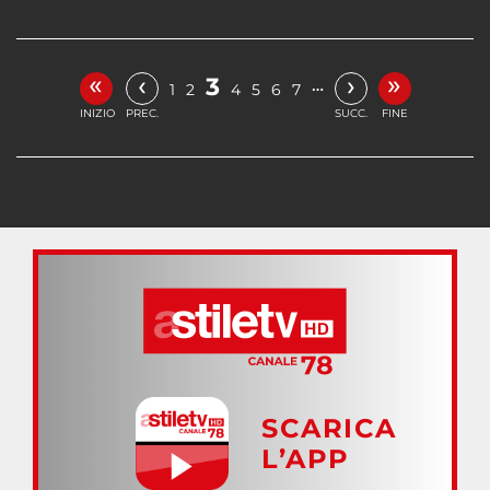
«
»
‹
›
3
…
1
2
4
5
6
7
INIZIO
PREC.
SUCC.
FINE
SCARICA
L’APP