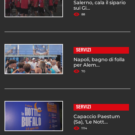
Salerno, cala il sipario
sui Gi...
88
SERVIZI
Napoli, bagno di folla
per Alem...
70
SERVIZI
Capaccio Paestum
(Sa), 'Le Nott...
1114