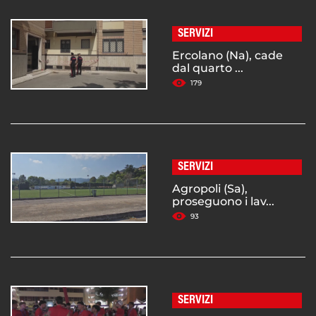
SERVIZI
Ercolano (Na), cade
dal quarto ...
179
SERVIZI
Agropoli (Sa),
proseguono i lav...
93
SERVIZI