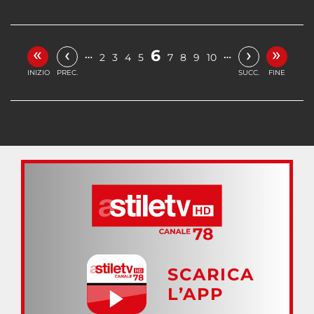
«
»
‹
›
6
…
…
2
3
4
5
7
8
9
10
INIZIO
PREC.
SUCC.
FINE
SCARICA
L’APP