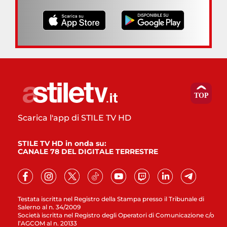
Scarica l'app di STILE TV HD
STILE TV HD in onda su:
CANALE 78 DEL DIGITALE TERRESTRE
Testata iscritta nel Registro della Stampa presso il Tribunale di
Salerno al n. 34/2009
Società iscritta nel Registro degli Operatori di Comunicazione c/o
l’AGCOM al n. 20133