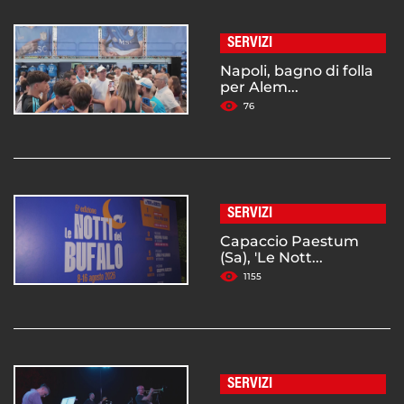
SERVIZI
Napoli, bagno di folla
per Alem...
76
SERVIZI
Capaccio Paestum
(Sa), 'Le Nott...
1155
SERVIZI