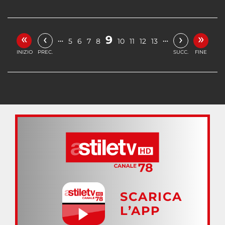
«
»
‹
›
9
…
…
5
6
7
8
10
11
12
13
INIZIO
PREC.
SUCC.
FINE
SCARICA
L’APP