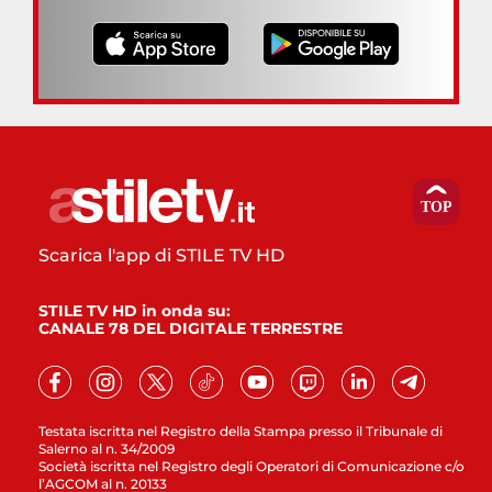
Scarica l'app di STILE TV HD
STILE TV HD in onda su:
CANALE 78 DEL DIGITALE TERRESTRE
Testata iscritta nel Registro della Stampa presso il Tribunale di
Salerno al n. 34/2009
Società iscritta nel Registro degli Operatori di Comunicazione c/o
l’AGCOM al n. 20133