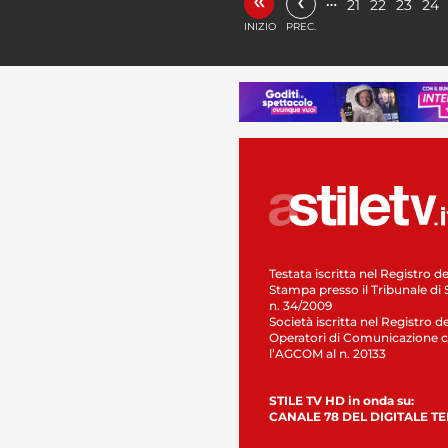
‹
…
21
22
23
24
INIZIO
PREC.
Testata iscritta nel Registro de
Stampa presso il Tribunale di 
n. 34/2009
Società iscritta nel Registro de
Operatori di Comunicazione c
l’AGCOM al n. 20133
STILE TV HD in onda su:
CANALE 78 DEL DIGITALE T