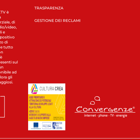
TRASPARENZA
LETV è
a
GESTIONE DEI RECLAMI
ziale, di
dio/video,
i e
spositivo
zo di
 e tutto
on
 è
esenti sul
un
nibile ad
ora gli
aggiosi.