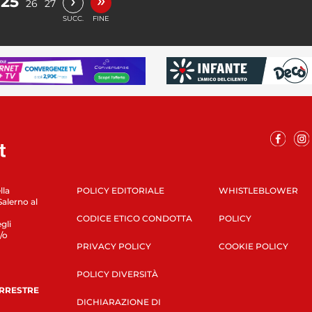
›
25
26
27
SUCC.
FINE
lla
POLICY EDITORIALE
WHISTLEBLOWER
Salerno al
CODICE ETICO CONDOTTA
POLICY
gli
/o
PRIVACY POLICY
COOKIE POLICY
POLICY DIVERSITÀ
ERRESTRE
DICHIARAZIONE DI