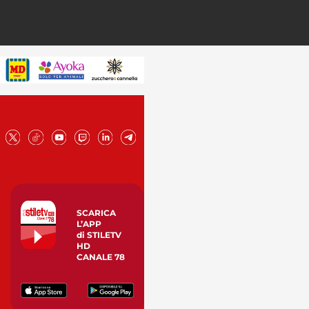
SCARICA
L’APP
di STILETV
HD
CANALE 78