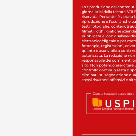
La riproduzione dei contenuti
giornalistici della testata STI
riservata. Pertanto, è vietata l
riproduzione e l’uso, anche par
testi, fotografie, contenuti au
filmati, loghi, grafiche aziendal
pubblicitarie, con qualsiasi di
elettronico/digitale o per mez
fotocopie, registrazioni, cover
quanto è ascrivibile a copia n
autorizzata. La redazione non
responsabile dei commenti pr
sito. Non potendo esercitare 
controllo continuo resta dispo
eliminarli su segnalazione qual
stessi risultano offensivi e oltr