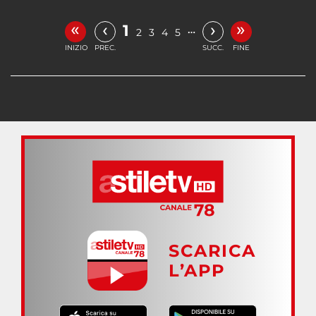
«
»
‹
›
1
…
2
3
4
5
INIZIO
PREC.
SUCC.
FINE
SCARICA
L’APP