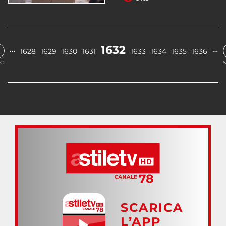
1632
…
…
1628
1629
1630
1631
1633
1634
1635
1636
C.
S
SCARICA
L’APP