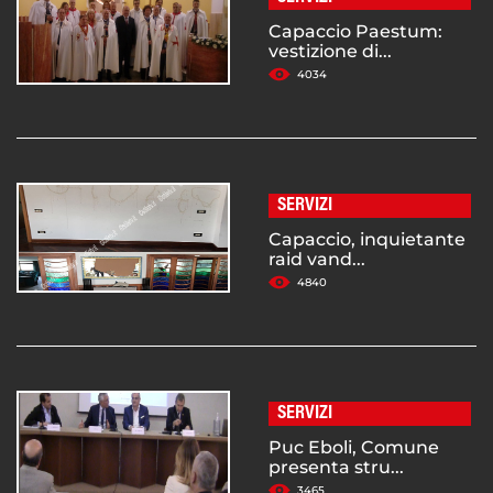
Capaccio Paestum:
vestizione di...
4034
SERVIZI
Capaccio, inquietante
raid vand...
4840
SERVIZI
Puc Eboli, Comune
presenta stru...
3465