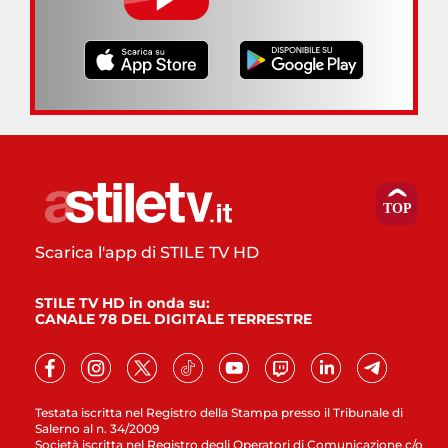
Scarica l'app di STILE TV HD
STILE TV HD in onda su:
CANALE 78 DEL DIGITALE TERRESTRE
Testata iscritta nel Registro della Stampa presso il Tribunale di
Salerno al n. 34/2009
Società iscritta nel Registro degli Operatori di Comunicazione c/o