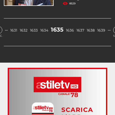
8529
1635
…
…
1631
1632
1633
1634
1636
1637
1638
1639
C.
S
SCARICA