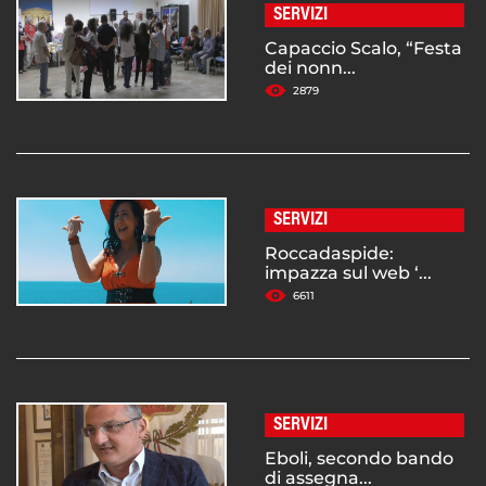
SERVIZI
Capaccio Scalo, “Festa
dei nonn...
2879
SERVIZI
Roccadaspide:
impazza sul web ‘...
6611
SERVIZI
Eboli, secondo bando
di assegna...