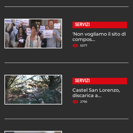
SERVIZI
'Non vogliamo il sito di
compos...
5577
SERVIZI
Castel San Lorenzo,
discarica a...
2795