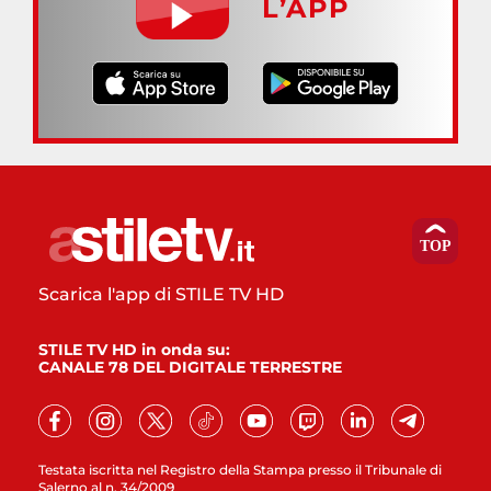
L’APP
Scarica l'app di STILE TV HD
STILE TV HD in onda su:
CANALE 78 DEL DIGITALE TERRESTRE
Testata iscritta nel Registro della Stampa presso il Tribunale di
Salerno al n. 34/2009