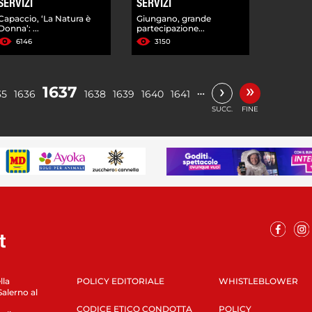
SERVIZI
SERVIZI
Capaccio, ‘La Natura è
Giungano, grande
Donna’: ...
partecipazione...
6146
3150
»
›
1637
…
35
1636
1638
1639
1640
1641
SUCC.
FINE
lla
POLICY EDITORIALE
WHISTLEBLOWER
Salerno al
CODICE ETICO CONDOTTA
POLICY