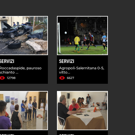
SERVIZI
SERVIZI
Roccadaspide, pauroso
Agropoli-Salernitana 0-5,
schianto ...
vitto...
12798
6627