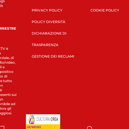
gli
/o
PRIVACY POLICY
COOKIE POLICY
POLICY DIVERSITÀ
ERRESTRE
DICHIARAZIONE DI
TRASPARENZA
LETV è
a
GESTIONE DEI RECLAMI
ziale, di
dio/video,
i e
spositivo
zo di
 e tutto
on
 è
esenti sul
un
nibile ad
ora gli
aggiosi.