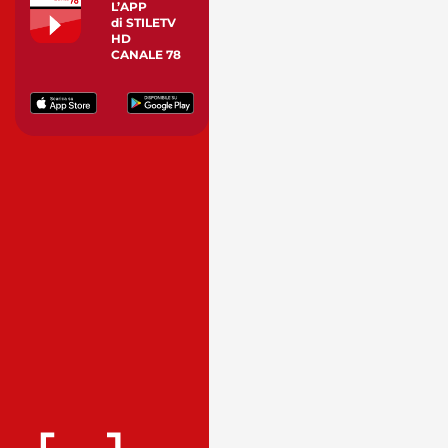
L’APP
di STILETV
HD
CANALE 78