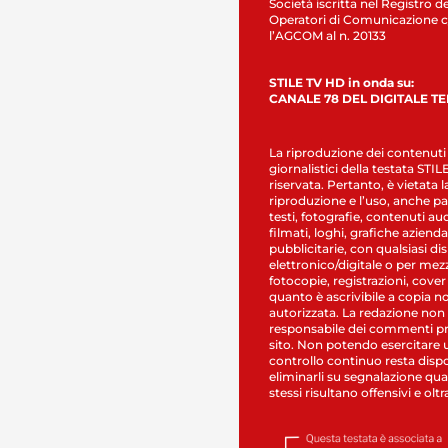
Società iscritta nel Registro de
Operatori di Comunicazione c
l’AGCOM al n. 20133
STILE TV HD in onda su:
CANALE 78 DEL DIGITALE T
La riproduzione dei contenuti
giornalistici della testata STI
riservata. Pertanto, è vietata l
riproduzione e l’uso, anche par
testi, fotografie, contenuti au
filmati, loghi, grafiche aziendal
pubblicitarie, con qualsiasi di
elettronico/digitale o per mez
fotocopie, registrazioni, cover
quanto è ascrivibile a copia n
autorizzata. La redazione non
responsabile dei commenti pr
sito. Non potendo esercitare 
controllo continuo resta dispo
eliminarli su segnalazione qual
stessi risultano offensivi e oltr