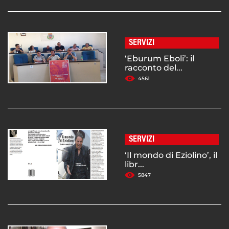
SERVIZI
‘Eburum Eboli’: il
racconto del...
4561
SERVIZI
‘Il mondo di Eziolino’, il
libr...
5847