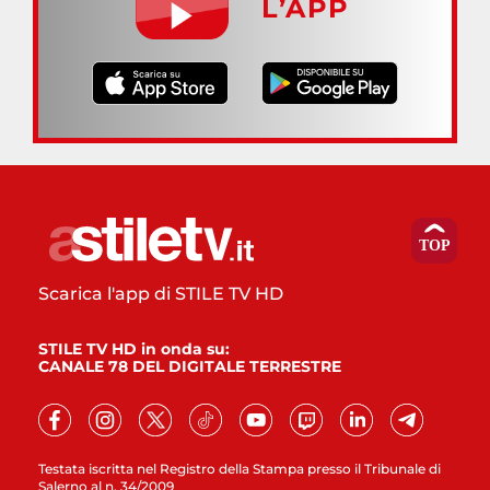
L’APP
Scarica l'app di STILE TV HD
STILE TV HD in onda su:
CANALE 78 DEL DIGITALE TERRESTRE
Testata iscritta nel Registro della Stampa presso il Tribunale di
Salerno al n. 34/2009