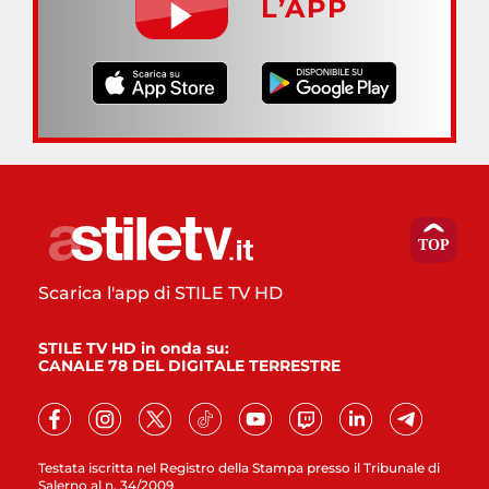
L’APP
Scarica l'app di STILE TV HD
STILE TV HD in onda su:
CANALE 78 DEL DIGITALE TERRESTRE
Testata iscritta nel Registro della Stampa presso il Tribunale di
Salerno al n. 34/2009