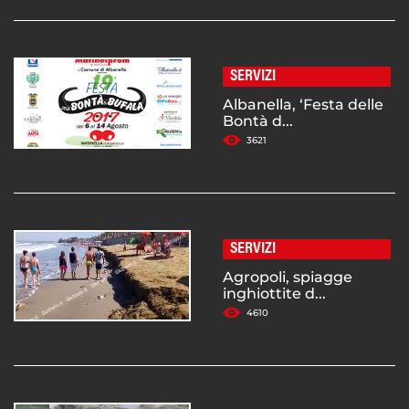
SERVIZI
Albanella, ‘Festa delle
Bontà d...
3621
SERVIZI
Agropoli, spiagge
inghiottite d...
4610