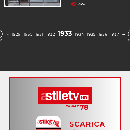
3457
1933
…
…
1929
1930
1931
1932
1934
1935
1936
1937
C.
S
SCARICA