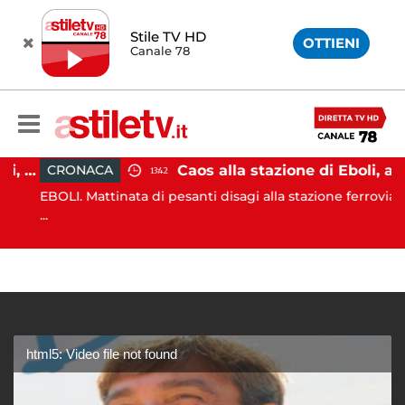
Stile TV HD
OTTIENI
Canale 78
Attentato a Sigfrido Ranucci, arrestato Walter Lavitola
Caos alla stazione di Eboli, alterco a bordo: malore per la capotreno e Intercity per Taranto fermo per ore
CRONACA
13:42
EBOLI. Mattinata di pesanti disagi alla stazione ferroviaria
...
html5: Video file not found