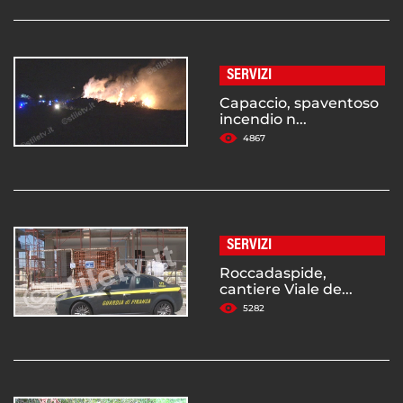
SERVIZI
Capaccio, spaventoso
incendio n...
4867
SERVIZI
Roccadaspide,
cantiere Viale de...
5282