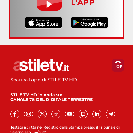
L’APP
Scarica l'app di STILE TV HD
STILE TV HD in onda su:
CANALE 78 DEL DIGITALE TERRESTRE
Testata iscritta nel Registro della Stampa presso il Tribunale di
Salerno al n. 34/2009