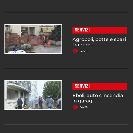
SERVIZI
Agropoli, botte e spari
tra rom...
3770
SERVIZI
Eboli, auto s'incendia
in garag...
5474