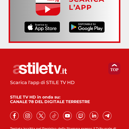
L’APP
Scarica l'app di STILE TV HD
STILE TV HD in onda su:
CANALE 78 DEL DIGITALE TERRESTRE
Testata iscritta nel Registro della Stampa presso il Tribunale di