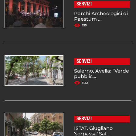
SERVIZI
Parchi Archeologici di
Paestum ...
155
SERVIZI
Salerno, Avella: "Verde
pubblic...
1132
SERVIZI
ISTAT. Giugliano
'sorpassa' Sal...