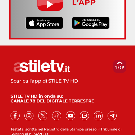
L’APP
Scarica l'app di STILE TV HD
STILE TV HD in onda su:
CANALE 78 DEL DIGITALE TERRESTRE
Testata iscritta nel Registro della Stampa presso il Tribunale di
Salerno al n. 34/2009