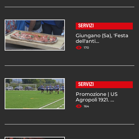
SERVIZI
Giungano (Sa), 'Festa
dell'anti...
170
SERVIZI
Promozione | US
Agropoli 1921. ...
164