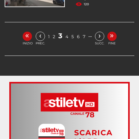
120
«
»
‹
›
3
…
1
2
4
5
6
7
INIZIO
PREC.
SUCC.
FINE
SCARICA