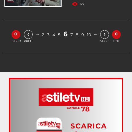
127
«
»
‹
›
6
…
…
2
3
4
5
7
8
9
10
INIZIO
PREC.
SUCC.
FINE
SCARICA