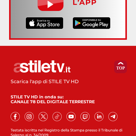
L’APP
Scarica l'app di STILE TV HD
STILE TV HD in onda su:
CANALE 78 DEL DIGITALE TERRESTRE
Testata iscritta nel Registro della Stampa presso il Tribunale di
Salerno al n. 34/2009