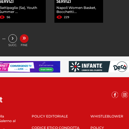
SERVIZI
SERVIZI
Battipaglia (Sa), Youth
Napoli Women Basket,
Summer ...
Bocchetti:...
56
229
»
›
…
SUCC.
FINE
lla
POLICY EDITORIALE
WHISTLEBLOWER
Salerno al
CODICE ETICO CONDOTTA
POLICY