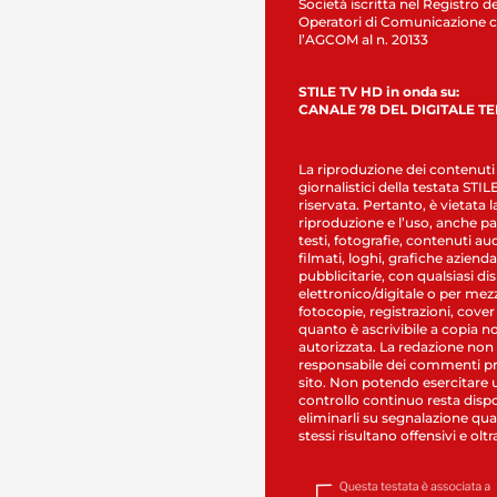
Società iscritta nel Registro de
Operatori di Comunicazione c
l’AGCOM al n. 20133
STILE TV HD in onda su:
CANALE 78 DEL DIGITALE T
La riproduzione dei contenuti
giornalistici della testata STI
riservata. Pertanto, è vietata l
riproduzione e l’uso, anche par
testi, fotografie, contenuti au
filmati, loghi, grafiche aziendal
pubblicitarie, con qualsiasi di
elettronico/digitale o per mez
fotocopie, registrazioni, cover
quanto è ascrivibile a copia n
autorizzata. La redazione non
responsabile dei commenti pr
sito. Non potendo esercitare 
controllo continuo resta dispo
eliminarli su segnalazione qual
stessi risultano offensivi e oltr