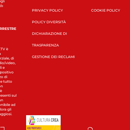
gli
/o
PRIVACY POLICY
COOKIE POLICY
POLICY DIVERSITÀ
ERRESTRE
DICHIARAZIONE DI
TRASPARENZA
LETV è
a
GESTIONE DEI RECLAMI
ziale, di
dio/video,
i e
spositivo
zo di
 e tutto
on
 è
esenti sul
un
nibile ad
ora gli
aggiosi.