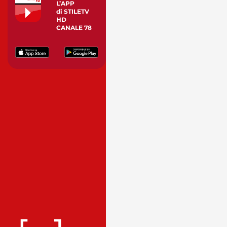
L’APP
di STILETV
HD
CANALE 78