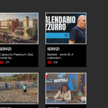
SERVIZI
SERVIZI
Capaccio Paestum (Sa),
Basket - serie A1, il
Hotel Sa...
calendari...
271
218