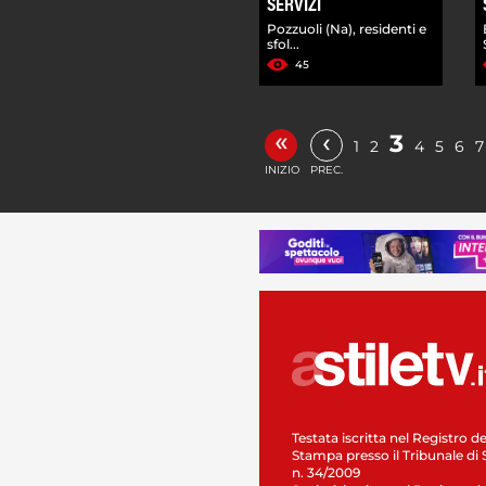
SERVIZI
Pozzuoli (Na), residenti e
sfol...
45
«
‹
3
1
2
4
5
6
7
INIZIO
PREC.
Testata iscritta nel Registro de
Stampa presso il Tribunale di 
n. 34/2009