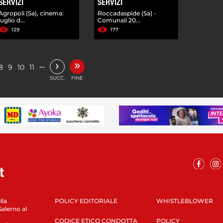
SERVIZI
SERVIZI
Agropoli (Sa), cinema:
Roccadaspide (Sa) -
luglio d...
Comunali 20...
129
177
»
›
…
8
9
10
11
SUCC.
FINE
lla
POLICY EDITORIALE
WHISTLEBLOWER
Salerno al
CODICE ETICO CONDOTTA
POLICY