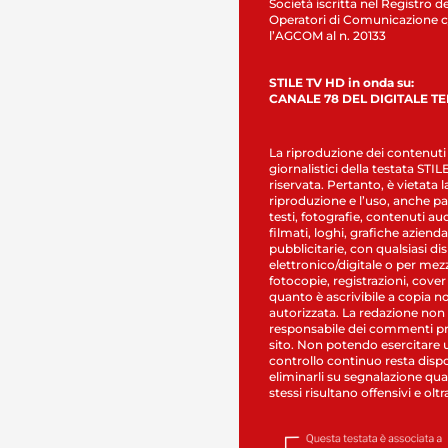
Società iscritta nel Registro de
Operatori di Comunicazione c
l’AGCOM al n. 20133
STILE TV HD in onda su:
CANALE 78 DEL DIGITALE T
La riproduzione dei contenuti
giornalistici della testata STI
riservata. Pertanto, è vietata l
riproduzione e l’uso, anche par
testi, fotografie, contenuti au
filmati, loghi, grafiche aziendal
pubblicitarie, con qualsiasi di
elettronico/digitale o per mez
fotocopie, registrazioni, cover
quanto è ascrivibile a copia n
autorizzata. La redazione non
responsabile dei commenti pr
sito. Non potendo esercitare 
controllo continuo resta dispo
eliminarli su segnalazione qual
stessi risultano offensivi e oltr