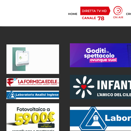
HOME
CR