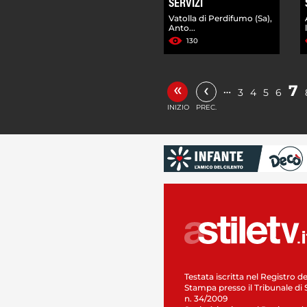
SERVIZI
Vatolla di Perdifumo (Sa),
Anto...
130
«
‹
7
…
3
4
5
6
INIZIO
PREC.
Testata iscritta nel Registro de
Stampa presso il Tribunale di 
n. 34/2009