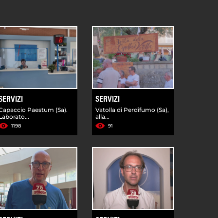
SERVIZI
SERVIZI
Capaccio Paestum (Sa).
Vatolla di Perdifumo (Sa),
Laborato...
alla...
1198
91