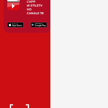
L’APP
di STILETV
HD
CANALE 78