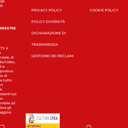
gli
/o
PRIVACY POLICY
COOKIE POLICY
POLICY DIVERSITÀ
ERRESTRE
DICHIARAZIONE DI
TRASPARENZA
LETV è
a
GESTIONE DEI RECLAMI
ziale, di
dio/video,
i e
spositivo
zo di
 e tutto
on
 è
esenti sul
un
nibile ad
ora gli
aggiosi.