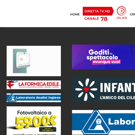
HOME
CR