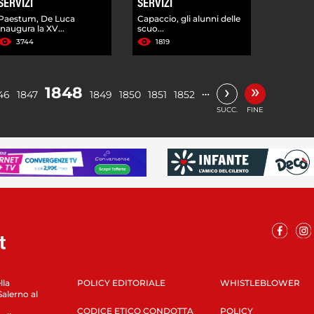
SERVIZI
SERVIZI
Paestum, De Luca
Capaccio, gli alunni delle
inaugura la XV...
scuo...
3744
1819
»
›
1848
…
46
1847
1849
1850
1851
1852
SUCC.
FINE
lla
POLICY EDITORIALE
WHISTLEBLOWER
Salerno al
CODICE ETICO CONDOTTA
POLICY