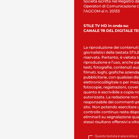
Società iscritta nel Registro de
Operatori di Comunicazione c
l’AGCOM al n. 20133
STILE TV HD in onda su:
CANALE 78 DEL DIGITALE T
La riproduzione dei contenuti
giornalistici della testata STI
riservata. Pertanto, è vietata l
riproduzione e l’uso, anche par
testi, fotografie, contenuti au
filmati, loghi, grafiche aziendal
pubblicitarie, con qualsiasi di
elettronico/digitale o per mez
fotocopie, registrazioni, cover
quanto è ascrivibile a copia n
autorizzata. La redazione non
responsabile dei commenti pr
sito. Non potendo esercitare 
controllo continuo resta dispo
eliminarli su segnalazione qual
stessi risultano offensivi e oltr