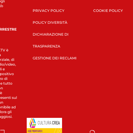
gli
/o
PRIVACY POLICY
COOKIE POLICY
POLICY DIVERSITÀ
ERRESTRE
DICHIARAZIONE DI
TRASPARENZA
LETV è
a
GESTIONE DEI RECLAMI
ziale, di
dio/video,
i e
spositivo
zo di
 e tutto
on
 è
esenti sul
un
nibile ad
ora gli
aggiosi.