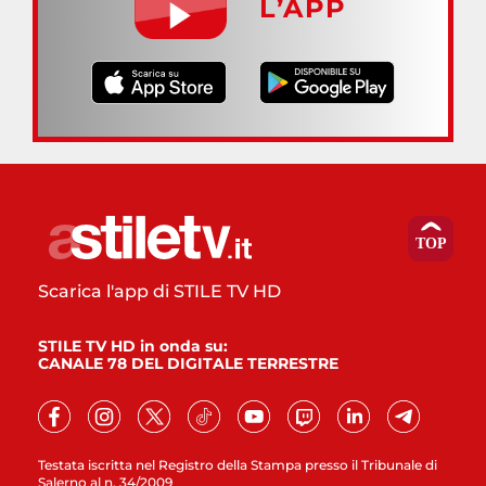
L’APP
Scarica l'app di STILE TV HD
STILE TV HD in onda su:
CANALE 78 DEL DIGITALE TERRESTRE
Testata iscritta nel Registro della Stampa presso il Tribunale di
Salerno al n. 34/2009