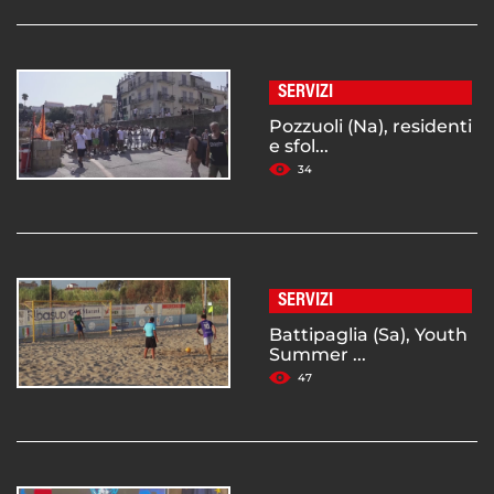
SERVIZI
Pozzuoli (Na), residenti
e sfol...
34
SERVIZI
Battipaglia (Sa), Youth
Summer ...
47