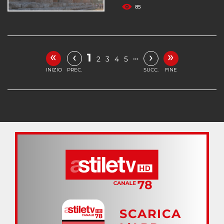
85
«
»
‹
›
1
…
2
3
4
5
INIZIO
PREC.
SUCC.
FINE
SCARICA