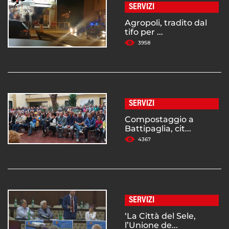
SERVIZI
Agropoli, tradito dal
tifo per ...
3958
SERVIZI
Compostaggio a
Battipaglia, cit...
4367
SERVIZI
‘La Città del Sele,
l’Unione de...