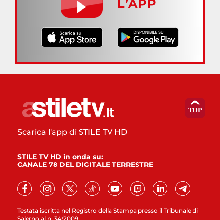
L’APP
Scarica l'app di STILE TV HD
STILE TV HD in onda su:
CANALE 78 DEL DIGITALE TERRESTRE
Testata iscritta nel Registro della Stampa presso il Tribunale di
Salerno al n. 34/2009