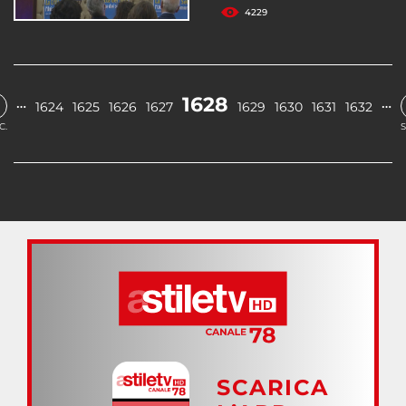
4229
1628
…
…
1624
1625
1626
1627
1629
1630
1631
1632
C.
S
SCARICA