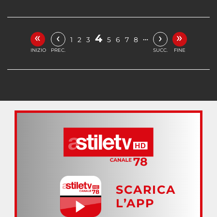
«
»
‹
›
4
…
1
2
3
5
6
7
8
INIZIO
PREC.
SUCC.
FINE
SCARICA
L’APP