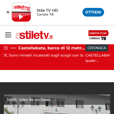
Stile TV HD
OTTIENI
Canale 78
Castellabate, barca di 12 metri resta incastrata sugli scogli: salvate 9 persone
CRONACA
15:19
castrati sugli scogli con la
CASTELLABATE. Agente spintonat
quale ...
html5: Video file not found