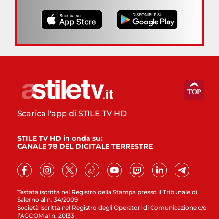
Scarica l'app di STILE TV HD
STILE TV HD in onda su:
CANALE 78 DEL DIGITALE TERRESTRE
Testata iscritta nel Registro della Stampa presso il Tribunale di
Salerno al n. 34/2009
Società iscritta nel Registro degli Operatori di Comunicazione c/o
l’AGCOM al n. 20133