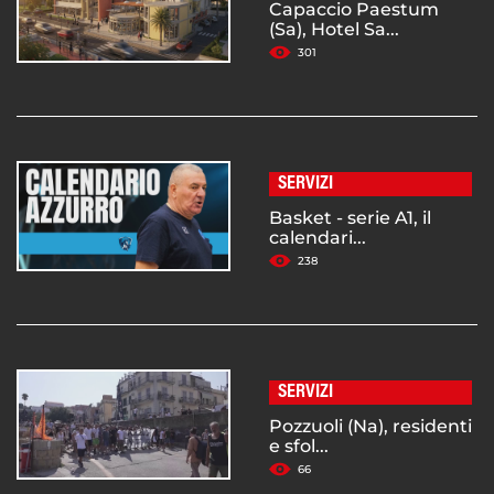
Capaccio Paestum
(Sa), Hotel Sa...
301
SERVIZI
Basket - serie A1, il
calendari...
238
SERVIZI
Pozzuoli (Na), residenti
e sfol...
66