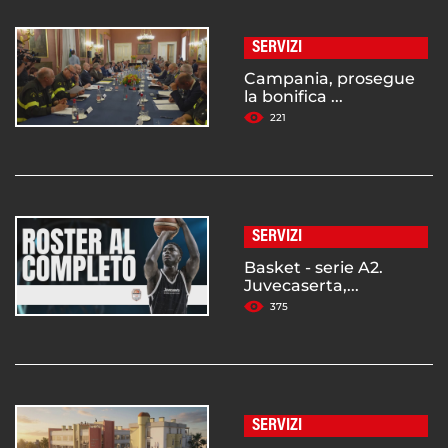
SERVIZI
Campania, prosegue
la bonifica ...
221
SERVIZI
Basket - serie A2.
Juvecaserta,...
375
SERVIZI