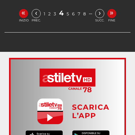
«
»
‹
›
4
…
1
2
3
5
6
7
8
INIZIO
PREC.
SUCC.
FINE
SCARICA
L’APP