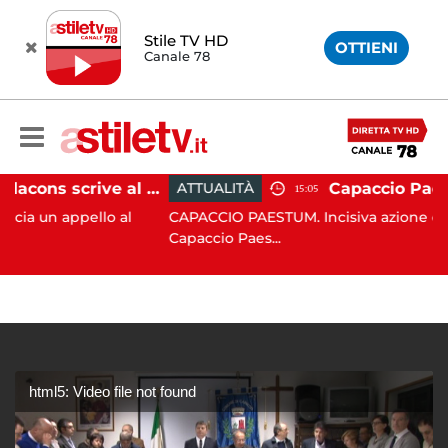
Stile TV HD
OTTIENI
Canale 78
Paestum, Codacons scrive al ministro Giuli: "Rilanciare scavi dell'Anfiteatro nell'area archeologica"
ATTUALITÀ
15:05
pello al
CAPACCIO PAESTUM. Incisiva azione del Comune
Capaccio Paes...
html5: Video file not found