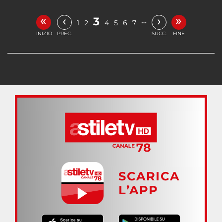
«
»
‹
›
3
…
1
2
4
5
6
7
INIZIO
PREC.
SUCC.
FINE
SCARICA
L’APP