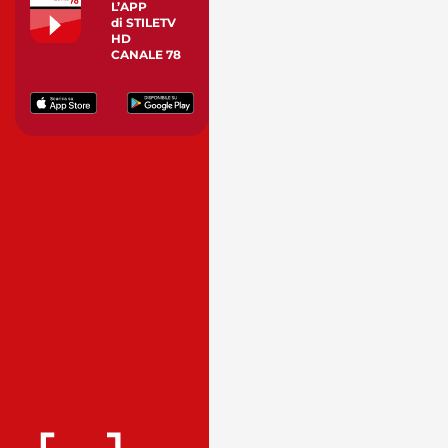
L’APP
di STILETV
HD
CANALE 78