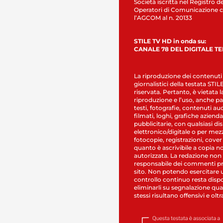
Società iscritta nel Registro de
Operatori di Comunicazione c
l’AGCOM al n. 20133
STILE TV HD in onda su:
CANALE 78 DEL DIGITALE T
La riproduzione dei contenuti
giornalistici della testata STI
riservata. Pertanto, è vietata l
riproduzione e l’uso, anche par
testi, fotografie, contenuti au
filmati, loghi, grafiche aziendal
pubblicitarie, con qualsiasi di
elettronico/digitale o per mez
fotocopie, registrazioni, cover
quanto è ascrivibile a copia n
autorizzata. La redazione non
responsabile dei commenti pr
sito. Non potendo esercitare 
controllo continuo resta dispo
eliminarli su segnalazione qual
stessi risultano offensivi e oltr