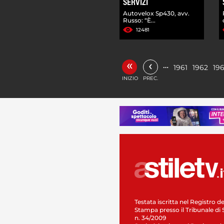
SERVIZI
Autovelox Sp430, avv.
Russo: “È...
12481
«
‹
…
1961
1962
19
INIZIO
PREC.
Testata iscritta nel Registro de
Stampa presso il Tribunale di 
n. 34/2009