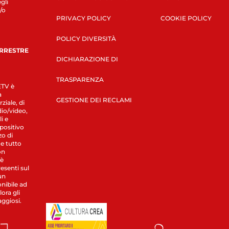
gli
/o
PRIVACY POLICY
COOKIE POLICY
POLICY DIVERSITÀ
ERRESTRE
DICHIARAZIONE DI
TRASPARENZA
LETV è
a
GESTIONE DEI RECLAMI
ziale, di
dio/video,
i e
spositivo
zo di
 e tutto
on
 è
esenti sul
un
nibile ad
ora gli
aggiosi.