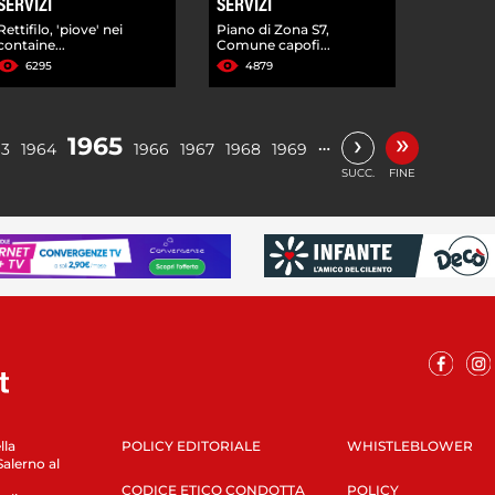
SERVIZI
SERVIZI
Rettifilo, 'piove' nei
Piano di Zona S7,
containe...
Comune capofi...
6295
4879
»
›
1965
…
63
1964
1966
1967
1968
1969
SUCC.
FINE
lla
POLICY EDITORIALE
WHISTLEBLOWER
Salerno al
CODICE ETICO CONDOTTA
POLICY