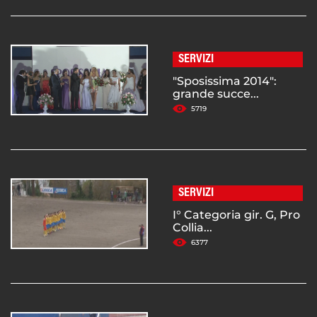
SERVIZI
"Sposissima 2014":
grande succe...
5719
SERVIZI
I° Categoria gir. G, Pro
Collia...
6377