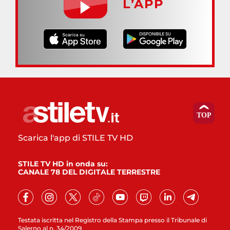
L’APP
Scarica l'app di STILE TV HD
STILE TV HD in onda su:
CANALE 78 DEL DIGITALE TERRESTRE
Testata iscritta nel Registro della Stampa presso il Tribunale di
Salerno al n. 34/2009