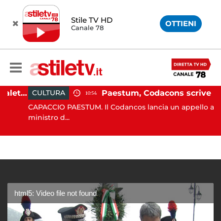
Stile TV HD
OTTIENI
Canale 78
Martina Carbonaro, braccialetto elettronico per i genitori della 14enne uccisa dall'ex
Paestum, Codacons scrive al ministro Giuli: "Rilanciare scavi dell'Anfiteatro nell'area archeologica"
CULTURA
10:54
CAPACCIO PAESTUM. Il Codancos lancia un appello al
ministro d...
html5: Video file not found