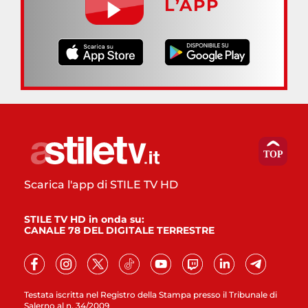
L’APP
Scarica l'app di STILE TV HD
STILE TV HD in onda su:
CANALE 78 DEL DIGITALE TERRESTRE
Testata iscritta nel Registro della Stampa presso il Tribunale di
Salerno al n. 34/2009