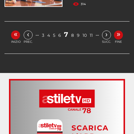
314
«
»
‹
›
7
…
…
3
4
5
6
8
9
10
11
INIZIO
PREC.
SUCC.
FINE
SCARICA