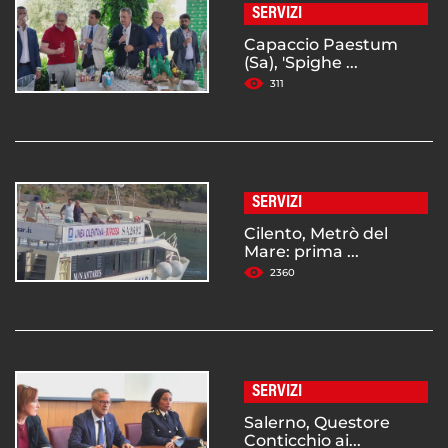
SERVIZI
Capaccio Paestum
(Sa), 'Spighe ...
311
SERVIZI
Cilento, Metrò del
Mare: prima ...
2360
SERVIZI
Salerno, Questore
Conticchio ai...