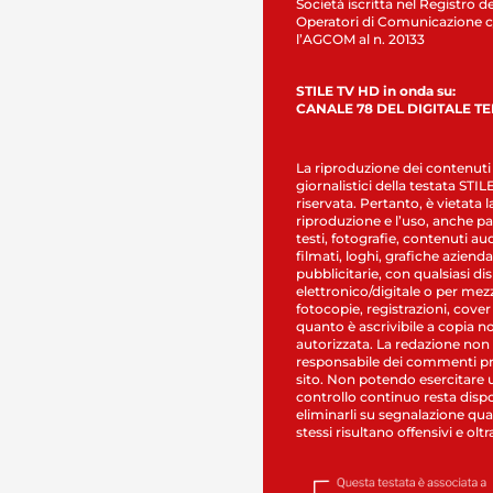
Società iscritta nel Registro de
Operatori di Comunicazione c
l’AGCOM al n. 20133
STILE TV HD in onda su:
CANALE 78 DEL DIGITALE T
La riproduzione dei contenuti
giornalistici della testata STI
riservata. Pertanto, è vietata l
riproduzione e l’uso, anche par
testi, fotografie, contenuti au
filmati, loghi, grafiche aziendal
pubblicitarie, con qualsiasi di
elettronico/digitale o per mez
fotocopie, registrazioni, cover
quanto è ascrivibile a copia n
autorizzata. La redazione non
responsabile dei commenti pr
sito. Non potendo esercitare 
controllo continuo resta dispo
eliminarli su segnalazione qual
stessi risultano offensivi e oltr