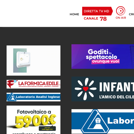
HOME
CR