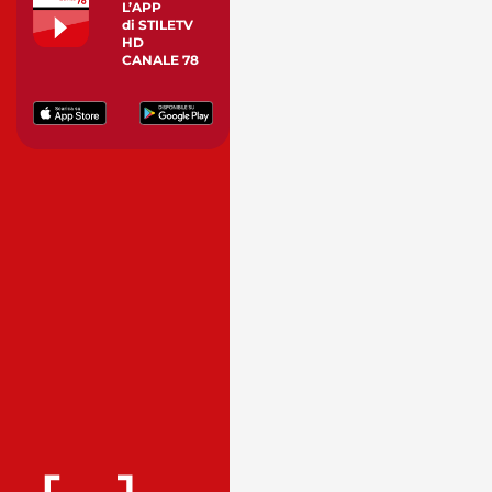
L’APP
di STILETV
HD
CANALE 78