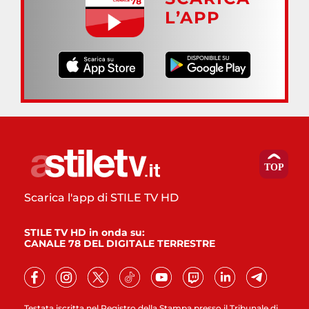
L’APP
Scarica l'app di STILE TV HD
STILE TV HD in onda su:
CANALE 78 DEL DIGITALE TERRESTRE
Testata iscritta nel Registro della Stampa presso il Tribunale di