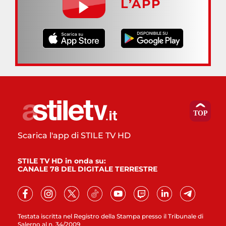
L’APP
Scarica l'app di STILE TV HD
STILE TV HD in onda su:
CANALE 78 DEL DIGITALE TERRESTRE
Testata iscritta nel Registro della Stampa presso il Tribunale di
Salerno al n. 34/2009