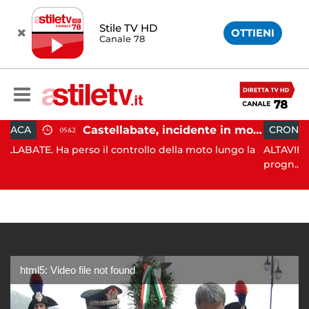
Stile TV HD
OTTIENI
Canale 78
Castellabate, incidente in moto: 27enne in ospedale
CRONACA
18:11
so il controllo della moto lungo la
ALTAVILLA SILENTINA. Gra
progn...
html5: Video file not found