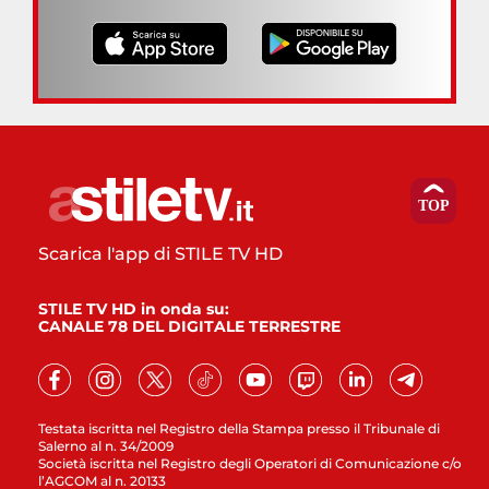
Scarica l'app di STILE TV HD
STILE TV HD in onda su:
CANALE 78 DEL DIGITALE TERRESTRE
Testata iscritta nel Registro della Stampa presso il Tribunale di
Salerno al n. 34/2009
Società iscritta nel Registro degli Operatori di Comunicazione c/o
l’AGCOM al n. 20133