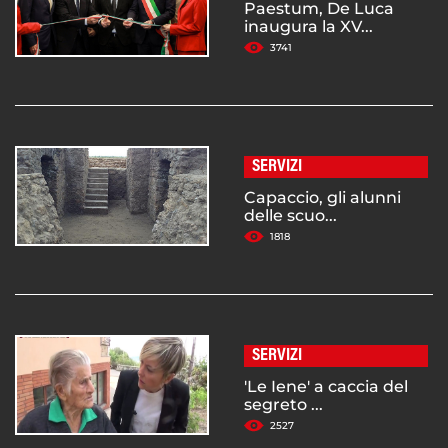
Paestum, De Luca
inaugura la XV...
3741
SERVIZI
Capaccio, gli alunni
delle scuo...
1818
SERVIZI
'Le Iene' a caccia del
segreto ...
2527