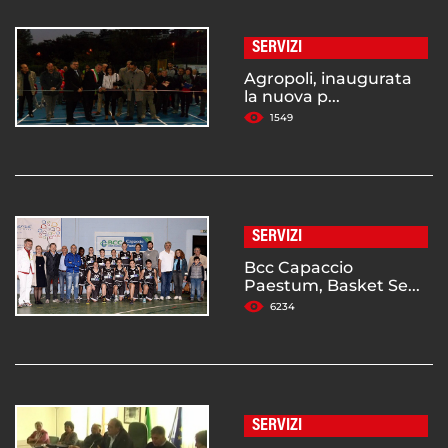
SERVIZI
Agropoli, inaugurata
la nuova p...
1549
SERVIZI
Bcc Capaccio
Paestum, Basket Se...
6234
SERVIZI