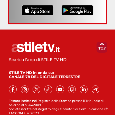
Scarica l'app di STILE TV HD
STILE TV HD in onda su:
CANALE 78 DEL DIGITALE TERRESTRE
Testata iscritta nel Registro della Stampa presso il Tribunale di
Salerno al n. 34/2009
Società iscritta nel Registro degli Operatori di Comunicazione c/o
l’AGCOM al n. 20133