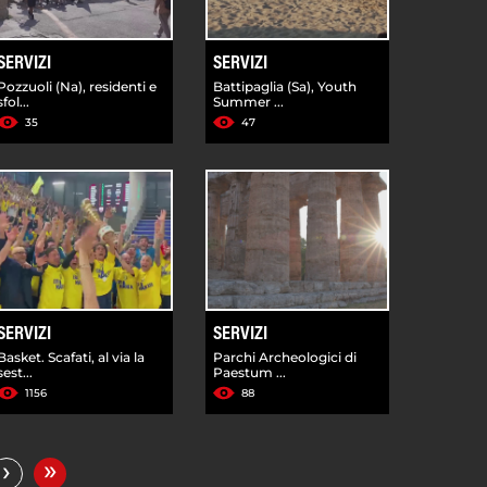
SERVIZI
SERVIZI
Pozzuoli (Na), residenti e
Battipaglia (Sa), Youth
sfol...
Summer ...
35
47
SERVIZI
SERVIZI
Basket. Scafati, al via la
Parchi Archeologici di
sest...
Paestum ...
1156
88
»
›