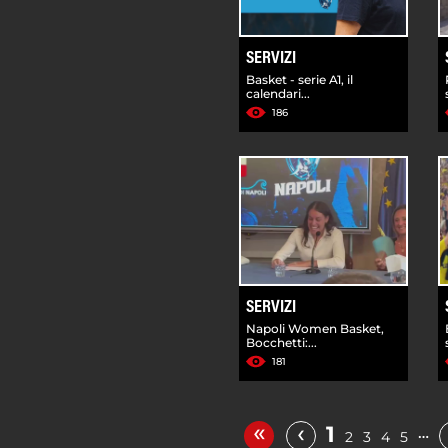
SERVIZI
Basket - serie A1, il
calendari...
186
SERVIZI
Napoli Women Basket,
Bocchetti:...
181
«
‹
1
…
2
3
4
5