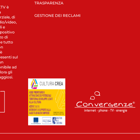
TRASPARENZA
LETV è
a
GESTIONE DEI RECLAMI
ziale, di
dio/video,
i e
spositivo
zo di
 e tutto
on
 è
esenti sul
un
nibile ad
ora gli
aggiosi.