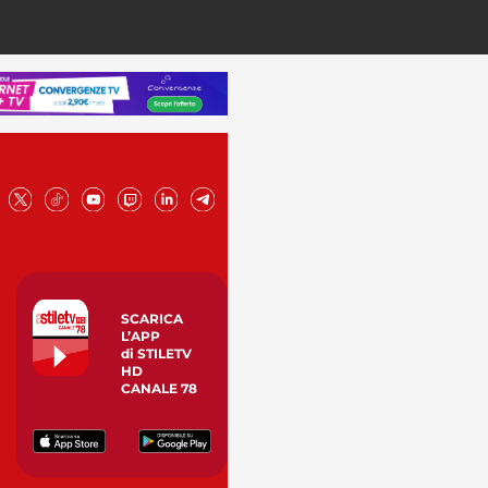
SCARICA
L’APP
di STILETV
HD
CANALE 78