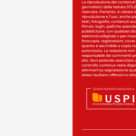
La riproduzione dei contenuti
giornalistici della testata STI
riservata. Pertanto, è vietata l
riproduzione e l’uso, anche par
testi, fotografie, contenuti au
filmati, loghi, grafiche aziendal
pubblicitarie, con qualsiasi di
elettronico/digitale o per mez
fotocopie, registrazioni, cover
quanto è ascrivibile a copia n
autorizzata. La redazione non
responsabile dei commenti pr
sito. Non potendo esercitare 
controllo continuo resta dispo
eliminarli su segnalazione qual
stessi risultano offensivi e oltr