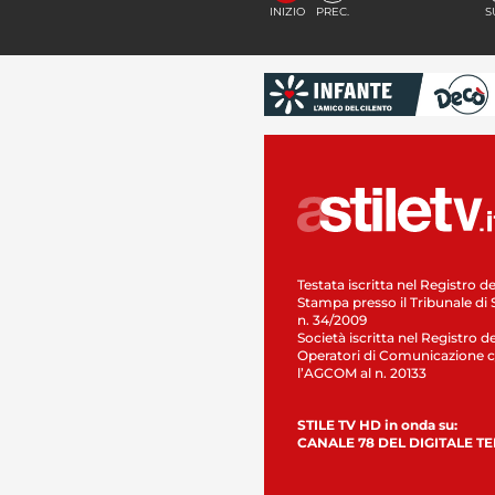
INIZIO
PREC.
S
Testata iscritta nel Registro de
Stampa presso il Tribunale di 
n. 34/2009
Società iscritta nel Registro de
Operatori di Comunicazione c
l’AGCOM al n. 20133
STILE TV HD in onda su:
CANALE 78 DEL DIGITALE T