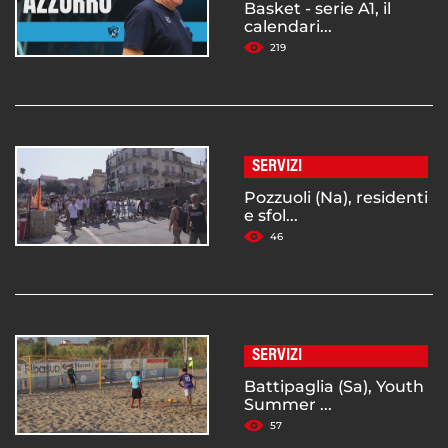
Basket - serie A1, il
calendari...
219
SERVIZI
Pozzuoli (Na), residenti
e sfol...
46
SERVIZI
Battipaglia (Sa), Youth
Summer ...
57