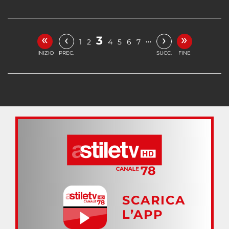
«
»
‹
›
3
…
1
2
4
5
6
7
INIZIO
PREC.
SUCC.
FINE
SCARICA
L’APP