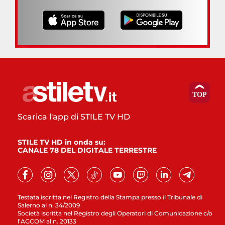
Scarica l'app di STILE TV HD
STILE TV HD in onda su:
CANALE 78 DEL DIGITALE TERRESTRE
Testata iscritta nel Registro della Stampa presso il Tribunale di
Salerno al n. 34/2009
Società iscritta nel Registro degli Operatori di Comunicazione c/o
l’AGCOM al n. 20133