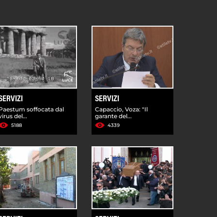
SERVIZI
SERVIZI
Paestum soffocata dal
Capaccio, Voza: "Il
virus del...
garante del...
5188
4339