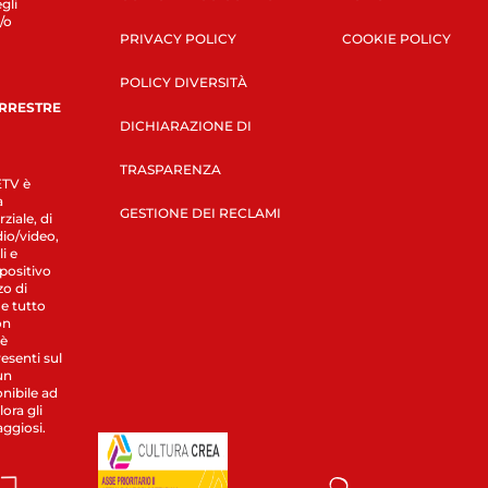
gli
/o
PRIVACY POLICY
COOKIE POLICY
POLICY DIVERSITÀ
ERRESTRE
DICHIARAZIONE DI
TRASPARENZA
LETV è
a
GESTIONE DEI RECLAMI
ziale, di
dio/video,
i e
spositivo
zo di
 e tutto
on
 è
esenti sul
un
nibile ad
ora gli
aggiosi.