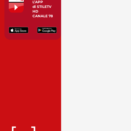
L’APP
di STILETV
HD
CANALE 78