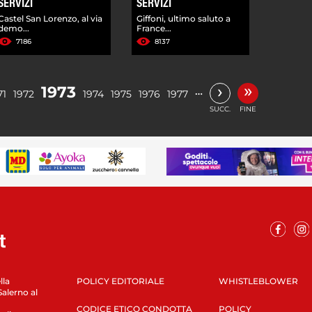
SERVIZI
SERVIZI
Castel San Lorenzo, al via
Giffoni, ultimo saluto a
demo...
France...
7186
8137
»
›
1973
…
71
1972
1974
1975
1976
1977
SUCC.
FINE
lla
POLICY EDITORIALE
WHISTLEBLOWER
Salerno al
CODICE ETICO CONDOTTA
POLICY