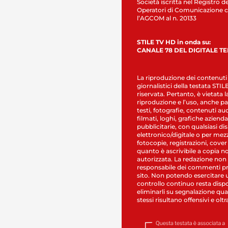
Società iscritta nel Registro de
Operatori di Comunicazione c
l’AGCOM al n. 20133
STILE TV HD in onda su:
CANALE 78 DEL DIGITALE T
La riproduzione dei contenuti
giornalistici della testata STI
riservata. Pertanto, è vietata l
riproduzione e l’uso, anche par
testi, fotografie, contenuti au
filmati, loghi, grafiche aziendal
pubblicitarie, con qualsiasi di
elettronico/digitale o per mez
fotocopie, registrazioni, cover
quanto è ascrivibile a copia n
autorizzata. La redazione non
responsabile dei commenti pr
sito. Non potendo esercitare 
controllo continuo resta dispo
eliminarli su segnalazione qual
stessi risultano offensivi e oltr