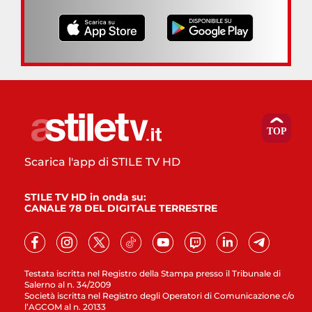
Scarica l'app di STILE TV HD
STILE TV HD in onda su:
CANALE 78 DEL DIGITALE TERRESTRE
Testata iscritta nel Registro della Stampa presso il Tribunale di
Salerno al n. 34/2009
Società iscritta nel Registro degli Operatori di Comunicazione c/o
l’AGCOM al n. 20133