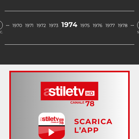
1974
…
…
1970
1971
1972
1973
1975
1976
1977
1978
C.
S
SCARICA
L’APP