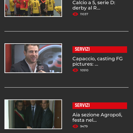
Calcio a 5, serie D:
derby al R...
11037
SERVIZI
Capaccio, casting FG
pictures: ...
10510
SERVIZI
Aia sezione Agropoli,
festa nel...
9479