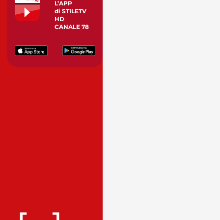
L’APP
di STILETV
HD
CANALE 78