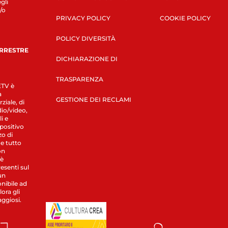
gli
/o
PRIVACY POLICY
COOKIE POLICY
POLICY DIVERSITÀ
ERRESTRE
DICHIARAZIONE DI
TRASPARENZA
LETV è
a
GESTIONE DEI RECLAMI
ziale, di
dio/video,
i e
spositivo
zo di
 e tutto
on
 è
esenti sul
un
nibile ad
ora gli
aggiosi.