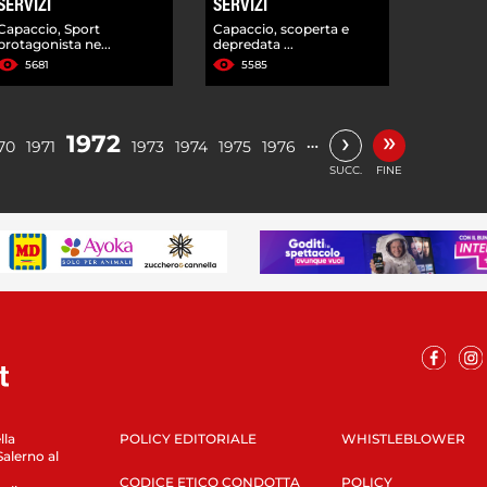
SERVIZI
SERVIZI
Capaccio, Sport
Capaccio, scoperta e
protagonista ne...
depredata ...
5681
5585
»
›
1972
…
70
1971
1973
1974
1975
1976
SUCC.
FINE
lla
POLICY EDITORIALE
WHISTLEBLOWER
Salerno al
CODICE ETICO CONDOTTA
POLICY