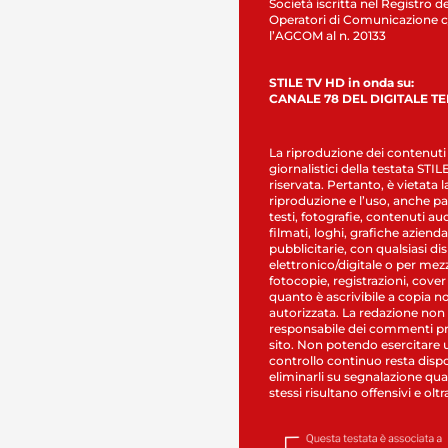
Società iscritta nel Registro de
Operatori di Comunicazione c
l’AGCOM al n. 20133
STILE TV HD in onda su:
CANALE 78 DEL DIGITALE T
La riproduzione dei contenuti
giornalistici della testata STI
riservata. Pertanto, è vietata l
riproduzione e l’uso, anche par
testi, fotografie, contenuti au
filmati, loghi, grafiche aziendal
pubblicitarie, con qualsiasi di
elettronico/digitale o per mez
fotocopie, registrazioni, cover
quanto è ascrivibile a copia n
autorizzata. La redazione non
responsabile dei commenti pr
sito. Non potendo esercitare 
controllo continuo resta dispo
eliminarli su segnalazione qual
stessi risultano offensivi e oltr