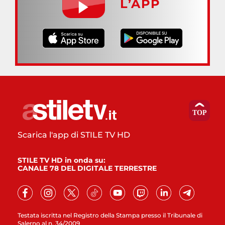
L’APP
Scarica l'app di STILE TV HD
STILE TV HD in onda su:
CANALE 78 DEL DIGITALE TERRESTRE
Testata iscritta nel Registro della Stampa presso il Tribunale di
Salerno al n. 34/2009