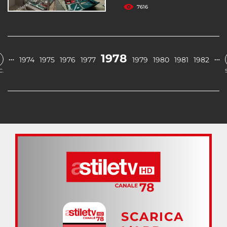
7616
1978
…
…
1974
1975
1976
1977
1979
1980
1981
1982
C.
SCARICA