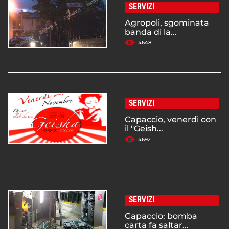
SERVIZI
Agropoli, sgominata
banda di la...
4648
SERVIZI
Capaccio, venerdì con
il "Geish...
4692
SERVIZI
Capaccio: bomba
carta fa saltar...