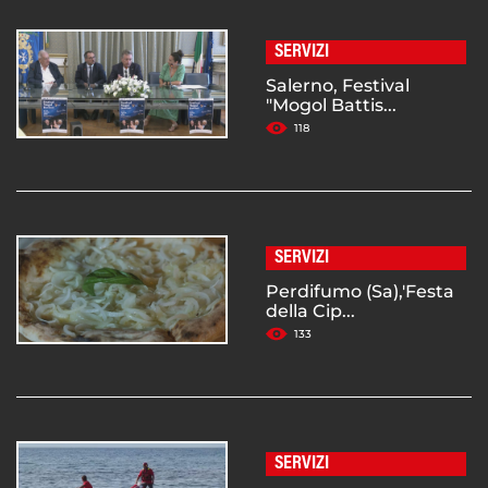
SERVIZI
Salerno, Festival
"Mogol Battis...
118
SERVIZI
Perdifumo (Sa),'Festa
della Cip...
133
SERVIZI