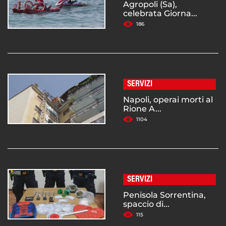
Agropoli (Sa),
celebrata Giorna...
186
SERVIZI
Napoli, operai morti al
Rione A...
1104
SERVIZI
Penisola Sorrentina,
spaccio di...
115