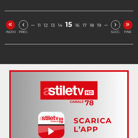
«
»
‹
›
15
…
…
11
12
13
14
16
17
18
19
INIZIO
PREC.
SUCC.
FINE
SCARICA
L’APP