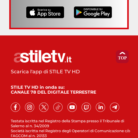
Scarica l'app di STILE TV HD
STILE TV HD in onda su:
CANALE 78 DEL DIGITALE TERRESTRE
Testata iscritta nel Registro della Stampa presso il Tribunale di
Salerno al n. 34/2009
Società iscritta nel Registro degli Operatori di Comunicazione c/o
l’AGCOM al n. 20133