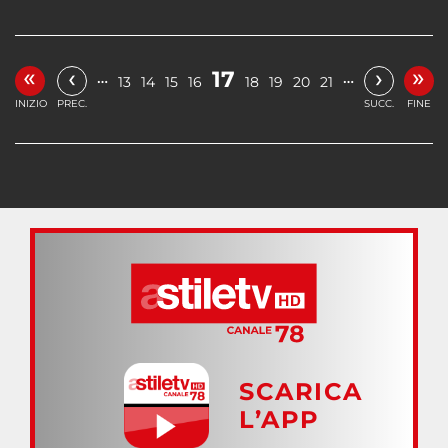
«
»
‹
›
17
…
…
13
14
15
16
18
19
20
21
INIZIO
PREC.
SUCC.
FINE
SCARICA
L’APP