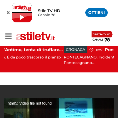
Stile TV HD
OTTIENI
Canale 78
Sant'Antimo, tenta di truffare anziana: 16enne denunciato dai carabinieri
CRONACA
10:09
rascorso il pranzo
PONTECAGNANO. Incidente stradale, nella 
Pontecagnano...
html5: Video file not found