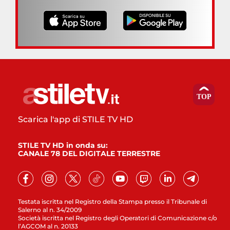
Scarica l'app di STILE TV HD
STILE TV HD in onda su:
CANALE 78 DEL DIGITALE TERRESTRE
Testata iscritta nel Registro della Stampa presso il Tribunale di
Salerno al n. 34/2009
Società iscritta nel Registro degli Operatori di Comunicazione c/o
l’AGCOM al n. 20133