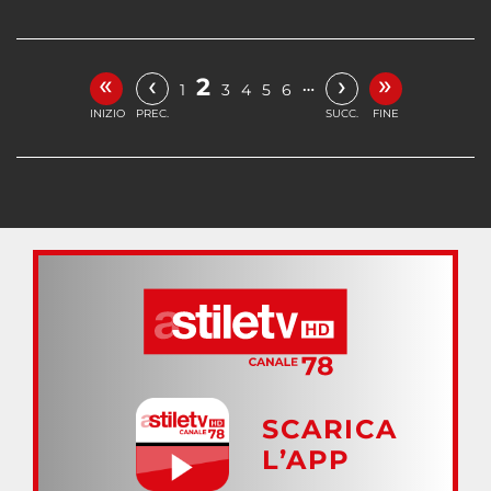
«
»
‹
›
2
…
1
3
4
5
6
INIZIO
PREC.
SUCC.
FINE
SCARICA
L’APP