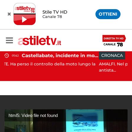
Stile TV HD
OTTIENI
Canale 78
Castellabate, incidente in moto: 27enne in ospedale
CRONACA
21:53
ntrollo della moto lungo la
AMALFI. Nel pomeriggio odierno,
antista...
html5: Video file not found