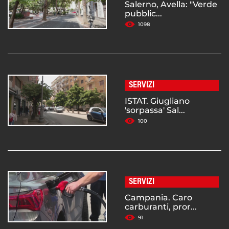
Salerno, Avella: "Verde
pubblic...
1098
SERVIZI
ISTAT. Giugliano
'sorpassa' Sal...
100
SERVIZI
Campania. Caro
carburanti, pror...
91