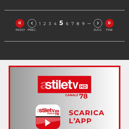
«
»
‹
›
5
…
1
2
3
4
6
7
8
9
INIZIO
PREC.
SUCC.
FINE
SCARICA
L’APP