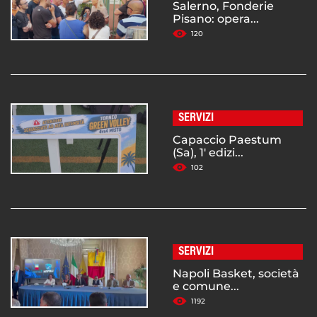
Salerno, Fonderie
Pisano: opera...
120
SERVIZI
Capaccio Paestum
(Sa), 1' edizi...
102
SERVIZI
Napoli Basket, società
e comune...
1192