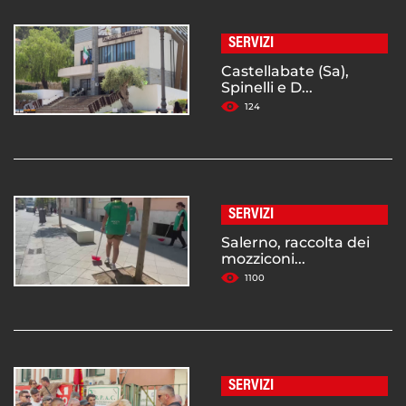
SERVIZI
Castellabate (Sa),
Spinelli e D...
124
SERVIZI
Salerno, raccolta dei
mozziconi...
1100
SERVIZI