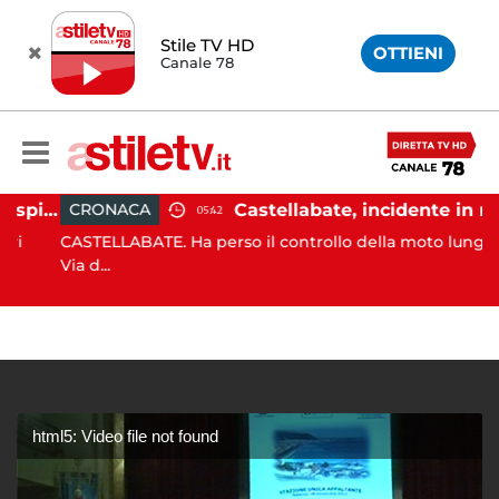
Stile TV HD
OTTIENI
Canale 78
Ischia, pusher sorpreso in spiaggia da carabinieri in Vespa
Castellabate, incidente in moto: 27enne in ospedale
CRONACA
05:42
CASTELLABATE. Ha perso il controllo della moto lungo la
Via d...
html5: Video file not found