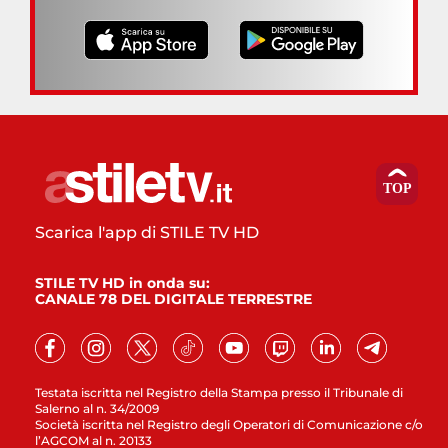
Scarica l'app di STILE TV HD
STILE TV HD in onda su:
CANALE 78 DEL DIGITALE TERRESTRE
Testata iscritta nel Registro della Stampa presso il Tribunale di
Salerno al n. 34/2009
Società iscritta nel Registro degli Operatori di Comunicazione c/o
l’AGCOM al n. 20133