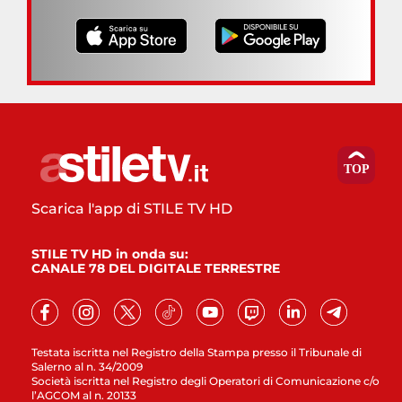
Scarica l'app di STILE TV HD
STILE TV HD in onda su:
CANALE 78 DEL DIGITALE TERRESTRE
Testata iscritta nel Registro della Stampa presso il Tribunale di
Salerno al n. 34/2009
Società iscritta nel Registro degli Operatori di Comunicazione c/o
l’AGCOM al n. 20133