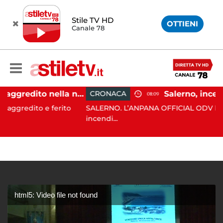
Stile TV HD
OTTIENI
Canale 78
Eboli, uomo aggredito nella notte: indagini in corso
CRONACA
08:09
o e ferito
SALERNO. L’ANPANA OFFICIAL ODV ha segnalato 
incendi...
html5: Video file not found