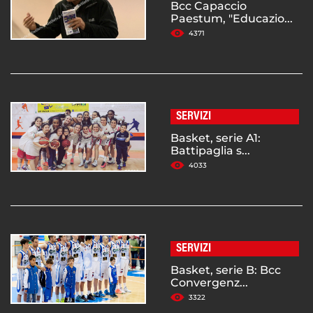
Bcc Capaccio
Paestum, "Educazio...
4371
SERVIZI
Basket, serie A1:
Battipaglia s...
4033
SERVIZI
Basket, serie B: Bcc
Convergenz...
3322