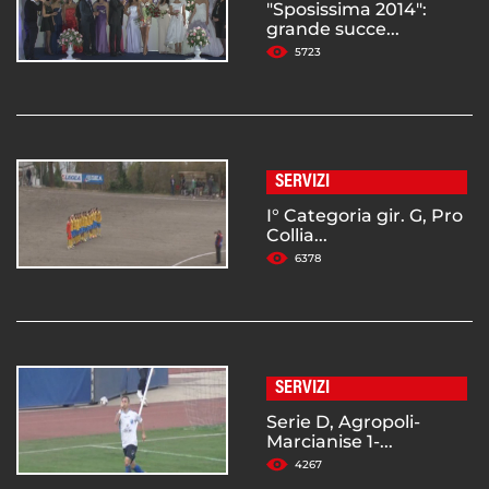
"Sposissima 2014":
grande succe...
5723
SERVIZI
I° Categoria gir. G, Pro
Collia...
6378
SERVIZI
Serie D, Agropoli-
Marcianise 1-...
4267