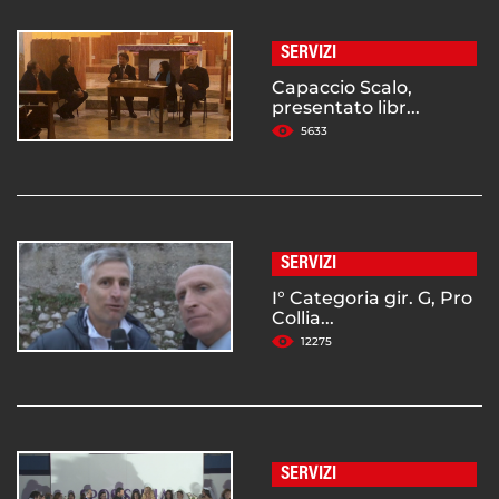
SERVIZI
Capaccio Scalo,
presentato libr...
5633
SERVIZI
I° Categoria gir. G, Pro
Collia...
12275
SERVIZI