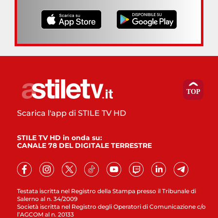
Scarica l'app di STILE TV HD
STILE TV HD in onda su:
CANALE 78 DEL DIGITALE TERRESTRE
Testata iscritta nel Registro della Stampa presso il Tribunale di
Salerno al n. 34/2009
Società iscritta nel Registro degli Operatori di Comunicazione c/o
l’AGCOM al n. 20133