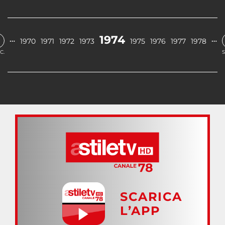
1974
…
…
1970
1971
1972
1973
1975
1976
1977
1978
C.
S
SCARICA
L’APP